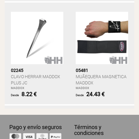
02245
05481
CLAVO HERRAR MADDOX
MUÃEQUERA MAGNETICA
PLUS JC
MADDOX
MADDOX
MADDOX
8.22 €
24.43 €
Desde
Desde
Pago y envío seguros
Términos y
condiciones