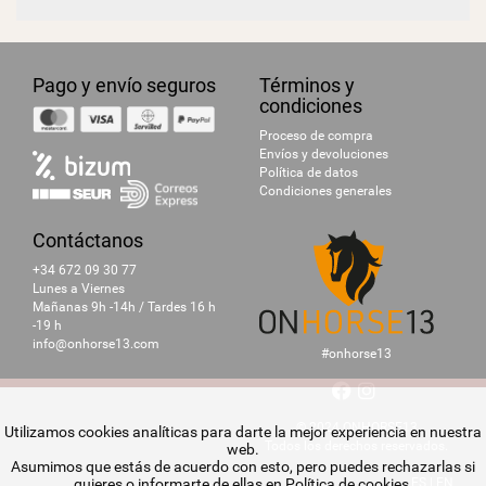
Pago y envío seguros
Términos y
condiciones
Proceso de compra
Envíos y devoluciones
Política de datos
Condiciones generales
Contáctanos
+34 672 09 30 77
Lunes a Viernes
Mañanas 9h -14h / Tardes 16 h
-19 h
info@onhorse13.com
#onhorse13
© 2024 ONHORSE13
Utilizamos cookies analíticas para darte la mejor experiencia en nuestra
Todos los derechos reservados.
web.
Asumimos que estás de acuerdo con esto, pero puedes rechazarlas si
quieres o informarte de ellas en
Política de cookies
.
ES
|
EN