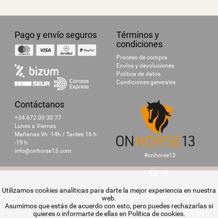
Pago y envío seguros
Términos y
condiciones
Proceso de compra
Envíos y devoluciones
Política de datos
Condiciones generales
Contáctanos
+34 672 09 30 77
Lunes a Viernes
Mañanas 9h -14h / Tardes 16 h
-19 h
info@onhorse13.com
#onhorse13
© 2024 ONHORSE13
Utilizamos cookies analíticas para darte la mejor experiencia en nuestra
Todos los derechos reservados.
web.
Asumimos que estás de acuerdo con esto, pero puedes rechazarlas si
quieres o informarte de ellas en
Política de cookies
.
ES
|
EN