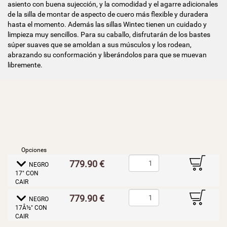
asiento con buena sujección, y la comodidad y el agarre adicionales
de la silla de montar de aspecto de cuero más flexible y duradera
hasta el momento. Además las sillas Wintec tienen un cuidado y
limpieza muy sencillos. Para su caballo, disfrutarán de los bastes
súper suaves que se amoldan a sus músculos y los rodean,
abrazando su conformación y liberándolos para que se muevan
libremente.
Opciones
B
779.90 €
E
NEGRO
17" CON
CAIR
B
779.90 €
E
NEGRO
17Â½" CON
CAIR