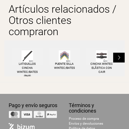
Artículos relacionados /
Otros clientes
compraron
L
LATIGUILLOS
PUENTE SILLA
CINCHA WINTEC
CINCHA
WINTEC/BATES
ELÃSTICA CON
WINTEC/BATES
CAIR
(PAR)
Pago y envío seguros
Términos y
condiciones
Proceso de compra
Envíos y devoluciones
Política de datos