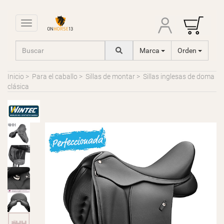
Toggle navigation
Marca
Orden
Inicio
>
Para el caballo
>
Sillas de montar
>
Sillas inglesas de doma
clásica