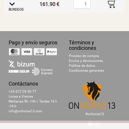
B
161.90 €
E
BURDEOS
Pago y envío seguros
Términos y
condiciones
Proceso de compra
Envíos y devoluciones
Política de datos
Condiciones generales
Contáctanos
+34 672 09 30 77
Lunes a Viernes
Mañanas 9h -14h / Tardes 16 h
-19 h
info@onhorse13.com
#onhorse13