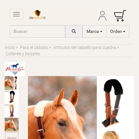
Toggle navigation
Marca
Orden
Inicio
>
Para el caballo
>
Artículos del caballo para cuadra
>
Collares y bozales