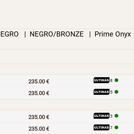
NEGRO
|
NEGRO/BRONZE
|
Prime Onyx
I
H
8
235.00 €
I
H
5
235.00 €
I
H
3
235.00 €
I
H
7
235.00 €