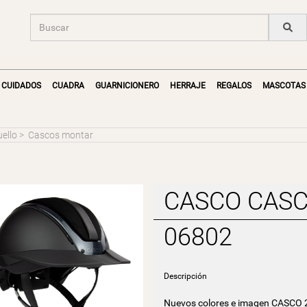
CUIDADOS
CUADRA
GUARNICIONERO
HERRAJE
REGALOS
MASCOTAS
uello
>
Cascos montar
CASCO CASC
06802
Descripción
Nuevos colores e imagen CASCO