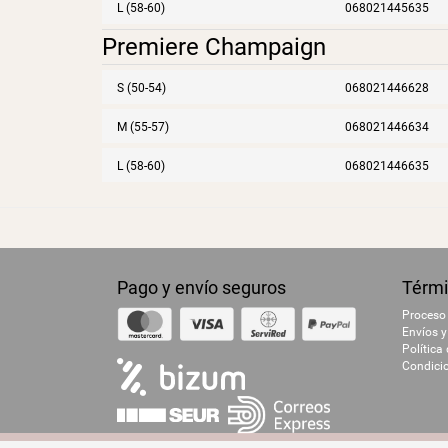
L (58-60)
068021445635
Premiere Champaign
S (50-54)
068021446628
M (55-57)
068021446634
L (58-60)
068021446635
Pago y envío seguros
Térmi
Proceso
Envíos y
Política
Condici