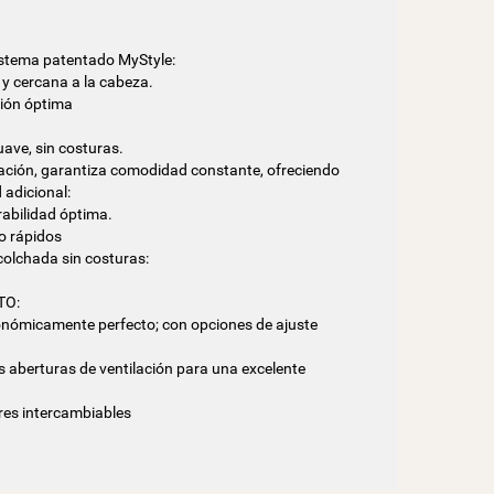
sistema patentado MyStyle:
y cercana a la cabeza.
ción óptima
uave, sin costuras.
lación, garantiza comodidad constante, ofreciendo
adicional:
rabilidad óptima.
do rápidos
colchada sin costuras:
TO:
rgonómicamente perfecto; con opciones de ajuste
es aberturas de ventilación para una excelente
res intercambiables