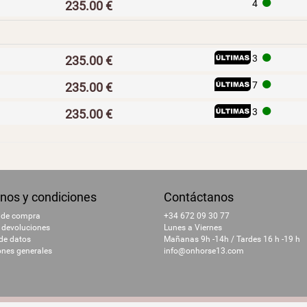
H
4
235.00 €
I
H
3
235.00 €
I
H
7
235.00 €
I
H
3
235.00 €
nos y condiciones
Contáctanos
 de compra
+34 672 09 30 77
 devoluciones
Lunes a Viernes
 de datos
Mañanas 9h -14h / Tardes 16 h -19 h
ones generales
info@onhorse13.com