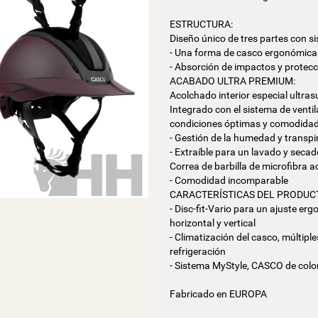
ESTRUCTURA:
Diseño único de tres partes con 
- Una forma de casco ergonómica 
- Absorción de impactos y protec
ACABADO ULTRA PREMIUM:
Acolchado interior especial ultras
Integrado con el sistema de venti
condiciones óptimas y comodidad 
- Gestión de la humedad y transpi
- Extraíble para un lavado y seca
Correa de barbilla de microfibra a
- Comodidad incomparable
CARACTERÍSTICAS DEL PRODUC
- Disc-fit-Vario para un ajuste e
horizontal y vertical
- Climatización del casco, múltipl
refrigeración
- Sistema MyStyle, CASCO de colo
Fabricado en EUROPA