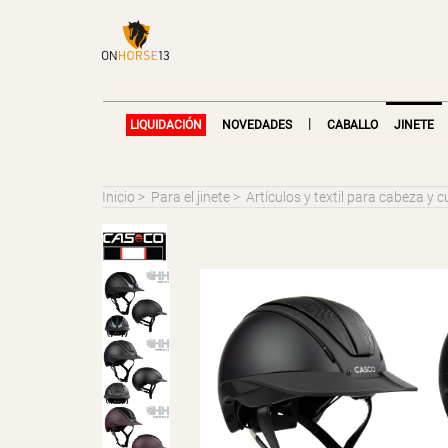
|
LIQUIDACIÓN
NOVEDADES
CABALLO
JINETE
Inicio
>
Para el jinete
>
Artículos y textil para cabeza y c