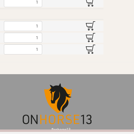
B
B
B
B
#onhorse13