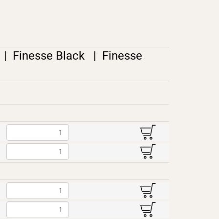
|
Finesse Black
|
Finesse
B
B
B
B