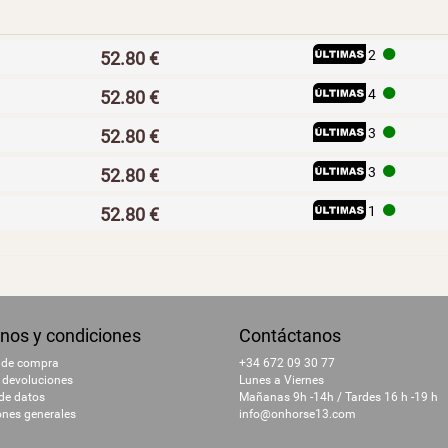
I
H
2
52.80 €
I
H
4
52.80 €
I
H
3
52.80 €
I
H
3
52.80 €
I
H
1
52.80 €
nos y condiciones
Contáctanos
 de compra
+34 672 09 30 77
 devoluciones
Lunes a Viernes
 de datos
Mañanas 9h -14h / Tardes 16 h -19 h
ones generales
info@onhorse13.com