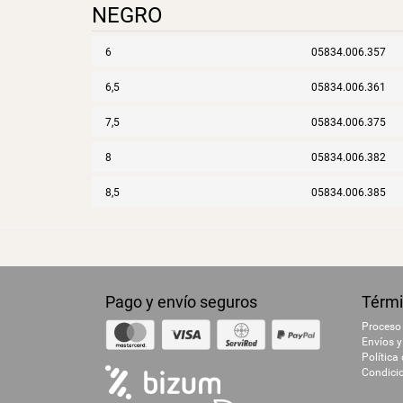
NEGRO
6
05834.006.357
6,5
05834.006.361
7,5
05834.006.375
8
05834.006.382
8,5
05834.006.385
Pago y envío seguros
Térmi
Proceso
Envíos y
Política
Condici