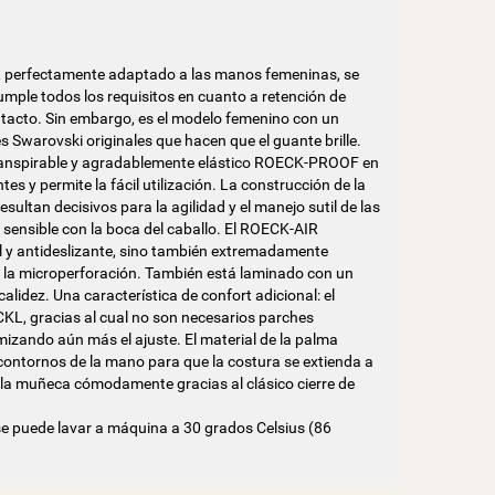
, perfectamente adaptado a las manos femeninas, se
mple todos los requisitos en cuanto a retención de
 tacto. Sin embargo, es el modelo femenino con un
s Swarovski originales que hacen que el guante brille.
l transpirable y agradablemente elástico ROECK-PROOF en
es y permite la fácil utilización. La construcción de la
esultan decisivos para la agilidad y el manejo sutil de las
ón sensible con la boca del caballo. El ROECK-AIR
il y antideslizante, sino también extremadamente
 a la microperforación. También está laminado con un
lidez. Una característica de confort adicional: el
L, gracias al cual no son necesarios parches
imizando aún más el ajuste. El material de la palma
 contornos de la mano para que la costura se extienda a
a la muñeca cómodamente gracias al clásico cierre de
 se puede lavar a máquina a 30 grados Celsius (86