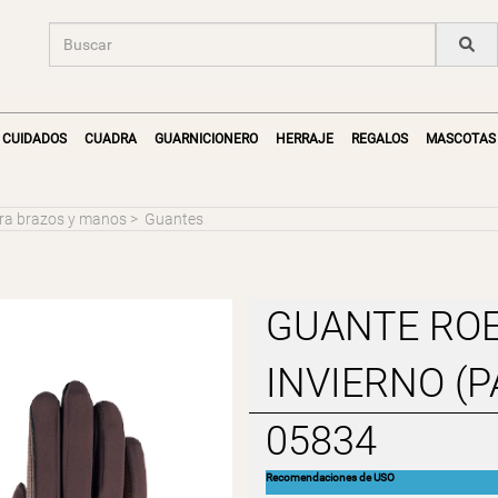
CUIDADOS
CUADRA
GUARNICIONERO
HERRAJE
REGALOS
MASCOTAS
para brazos y manos
>
Guantes
GUANTE RO
INVIERNO (P
05834
Recomendaciones de USO