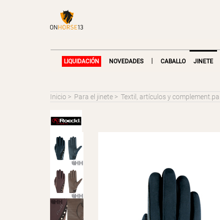
|
LIQUIDACIÓN
NOVEDADES
CABALLO
JINETE
Inicio
>
Para el jinete
>
Textil, artículos y complement.