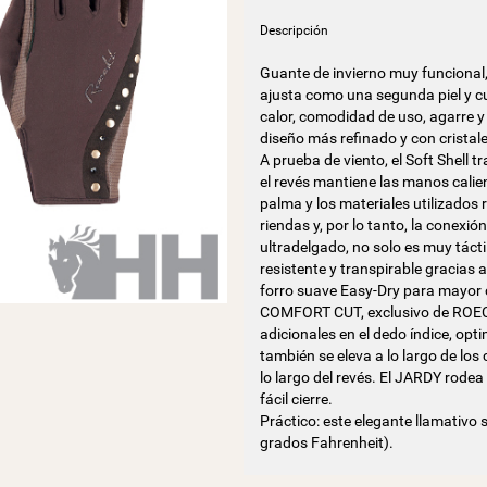
Descripción
Guante de invierno muy funcional
ajusta como una segunda piel y cu
calor, comodidad de uso, agarre y
diseño más refinado y con cristale
A prueba de viento, el Soft Shel
el revés mantiene las manos calient
palma y los materiales utilizados r
riendas y, por lo tanto, la conexi
ultradelgado, no solo es muy táct
resistente y transpirable gracias
forro suave Easy-Dry para mayor ca
COMFORT CUT, exclusivo de ROECK
adicionales en el dedo índice, opt
también se eleva a lo largo de los
lo largo del revés. El JARDY rode
fácil cierre.
Práctico: este elegante llamativo
grados Fahrenheit).