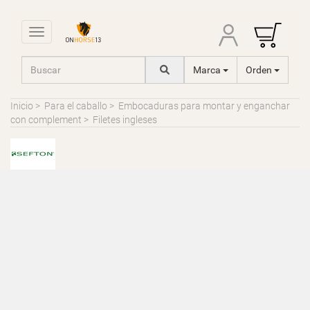
Toggle navigation
Marca
Orden
Inicio
>
Para el caballo
>
Embocaduras para montar y enganchar
con complement
>
Filetes ingleses