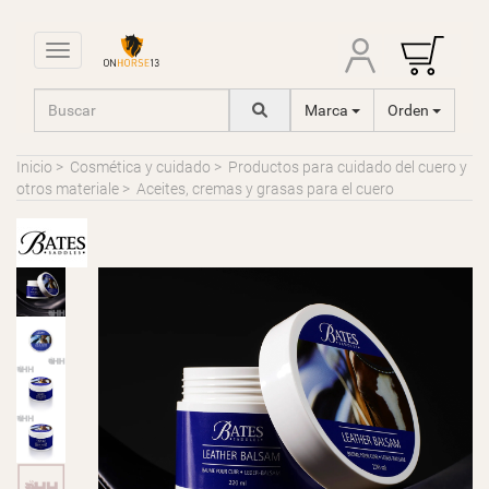
Toggle navigation
Marca
Orden
Inicio
>
Cosmética y cuidado
>
Productos para cuidado del cuero y
otros materiale
>
Aceites, cremas y grasas para el cuero