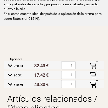
agua y el sudor del caballo y proporciona un acabado y aspecto
nuevo a la silla.
Es el complemento ideal después de la aplicación de la crema para
cuero Bates (ref.01519).
Opciones
B
32.43 €
E
220 ml
B
17.42 €
E
90 GR.
B
43.80 €
E
510 ml
Artículos relacionados /