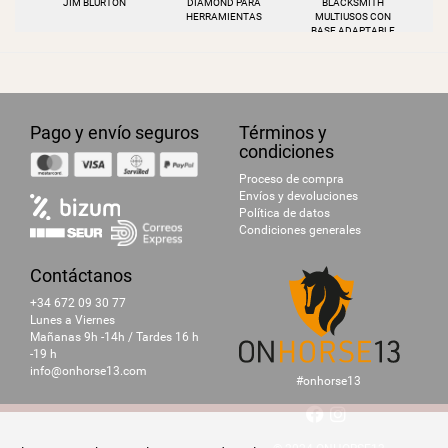
JIM BLURTON
DIAMOND PARA
BLACKSMITH
HERRAMIENTAS
MULTIUSOS CON
BASE ADAPTABLE
Pago y envío seguros
Términos y
condiciones
Proceso de compra
Envíos y devoluciones
Política de datos
Condiciones generales
Contáctanos
+34 672 09 30 77
Lunes a Viernes
Mañanas 9h -14h / Tardes 16 h
-19 h
info@onhorse13.com
#onhorse13