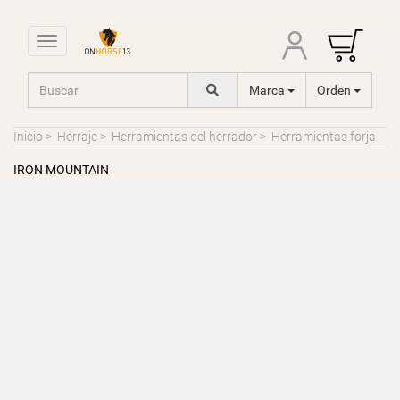
Toggle navigation
Marca
Orden
Inicio
>
Herraje
>
Herramientas del herrador
>
Herramientas forja
IRON MOUNTAIN