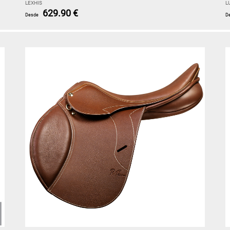
LEXHIS
L
629.90 €
Desde
D