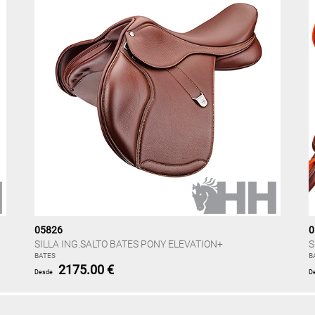
05826
0
SILLA ING.SALTO BATES PONY ELEVATION+
S
BATES
B
2175.00 €
Desde
D