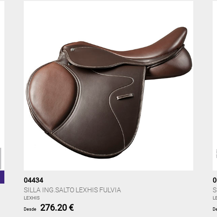
04434
0
SILLA ING.SALTO LEXHIS FULVIA
S
LEXHIS
L
276.20 €
Desde
D