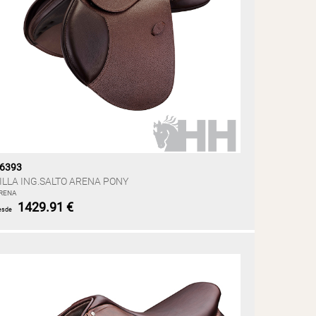
6393
ILLA ING.SALTO ARENA PONY
RENA
1429.91 €
esde