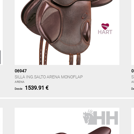
06947
0
SILLA ING.SALTO ARENA MONOFLAP
S
ARENA
A
1539.91 €
Desde
D