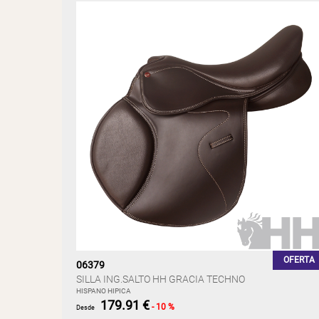
OFERTA
06379
SILLA ING.SALTO HH GRACIA TECHNO
HISPANO HIPICA
179.91 €
- 10 %
Desde