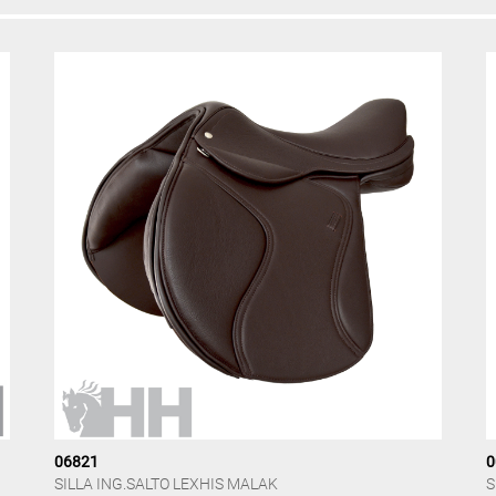
06821
0
SILLA ING.SALTO LEXHIS MALAK
S