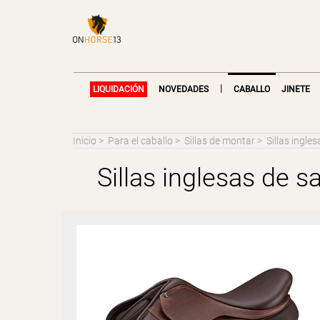
|
LIQUIDACIÓN
NOVEDADES
CABALLO
JINETE
Inicio
>
Para el caballo
>
Sillas de montar
>
Sillas ingles
Sillas inglesas de sa