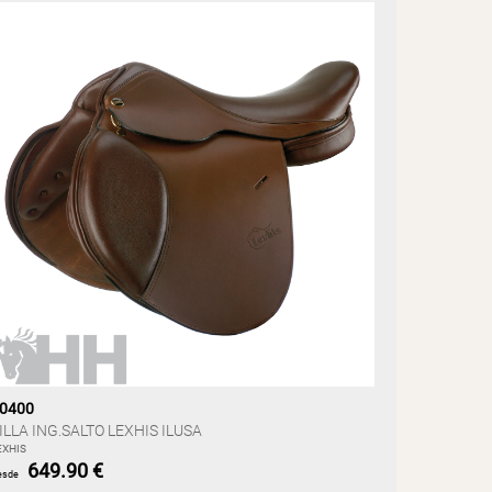
0400
ILLA ING.SALTO LEXHIS ILUSA
EXHIS
649.90 €
esde