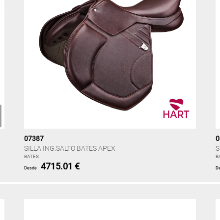
07387
0
SILLA ING.SALTO BATES APEX
S
BATES
B
4715.01 €
Desde
D