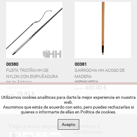
00380
00381
FUSTA TROTÃN HH DE
GARROCHA HH ACOSO DE
NYLON CON EMPUÃADURA
MADERA
HISPANO HIPICA
DE PLÃSTICO
430.00 €
HISPANO HIPICA
Desde
10.81 €
Desde
Utilizamos cookies analíticas para darte la mejor experiencia en nuestra
web.
Asumimos que estás de acuerdo con esto, pero puedes rechazarlas si
quieres o informarte de ellas en
Política de cookies
.
Acepto
Pago y envío seguros
Términos y
condiciones