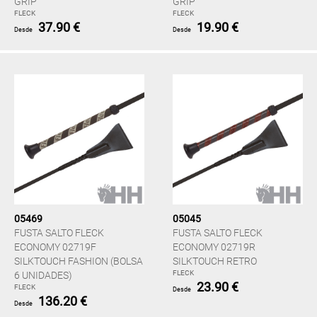
GRIP
GRIP
FLECK
FLECK
37.90 €
19.90 €
Desde
Desde
05469
05045
FUSTA SALTO FLECK
FUSTA SALTO FLECK
ECONOMY 02719F
ECONOMY 02719R
SILKTOUCH FASHION (BOLSA
SILKTOUCH RETRO
FLECK
6 UNIDADES)
23.90 €
FLECK
Desde
136.20 €
Desde