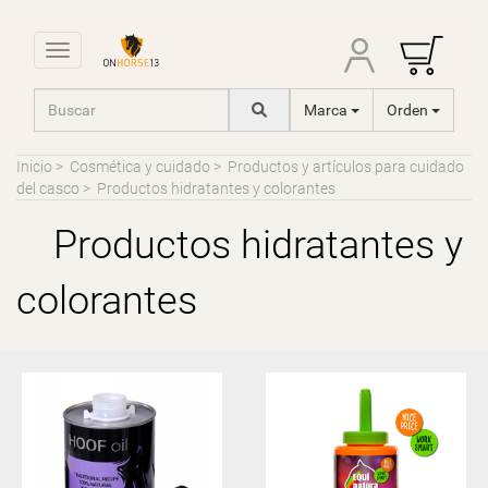
Toggle navigation
Marca
Orden
Inicio
>
Cosmética y cuidado
>
Productos y artículos para cuidado
del casco
>
Productos hidratantes y colorantes
Productos hidratantes y
colorantes