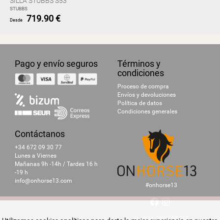
SILLA STUBBS S53
STUBBS
719.90 €
Desde
Pago y envío seguros
Términos y
condiciones
Proceso de compra
Envíos y devoluciones
Política de datos
Condiciones generales
Contáctanos
+34 672 09 30 77
Lunes a Viernes
Mañanas 9h -14h / Tardes 16 h
-19 h
info@onhorse13.com
#onhorse13
© 2024 ONHORSE13