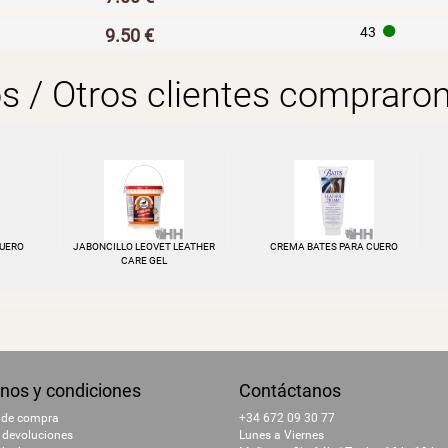
H
43
9.50 €
os / Otros clientes compraro
CUERO
JABONCILLO LEOVET LEATHER
CREMA BATES PARA CUERO
CARE GEL
nos y condiciones
Contáctanos
 de compra
+34 672 09 30 77
 devoluciones
Lunes a Viernes