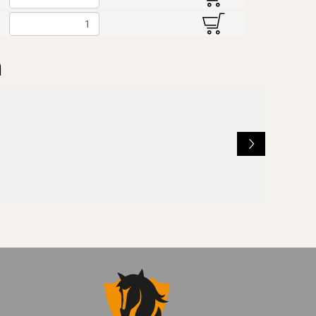
B
n
L