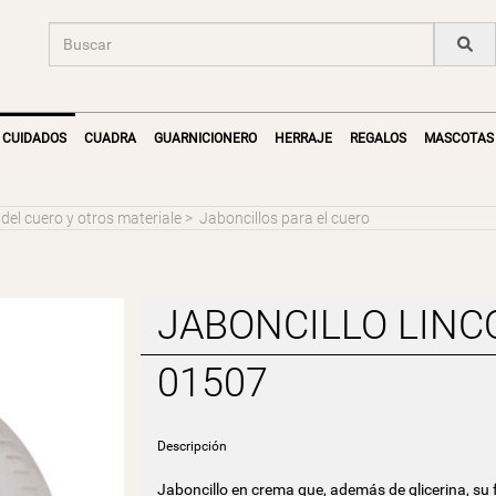
CUIDADOS
CUADRA
GUARNICIONERO
HERRAJE
REGALOS
MASCOTAS
el cuero y otros materiale
>
Jaboncillos para el cuero
JABONCILLO LINC
01507
Descripción
Jaboncillo en crema que, además de glicerina, s