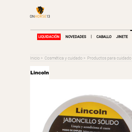
|
LIQUIDACIÓN
NOVEDADES
CABALLO
JINETE
Inicio
>
Cosmética y cuidado
>
Productos para cuidado d