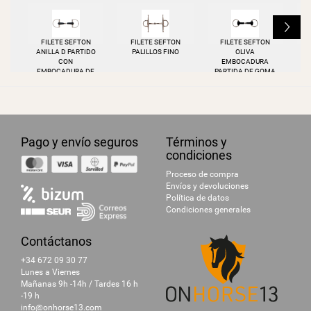
L
FILETE SEFTON
FILETE SEFTON
FILETE SEFTON
ANILLA D PARTIDO
PALILLOS FINO
OLIVA
P
CON
EMBOCADURA
EMBOCADURA DE
PARTIDA DE GOMA
GOMA
Pago y envío seguros
Términos y
condiciones
Proceso de compra
Envíos y devoluciones
Política de datos
Condiciones generales
Contáctanos
+34 672 09 30 77
Lunes a Viernes
Mañanas 9h -14h / Tardes 16 h
-19 h
info@onhorse13.com