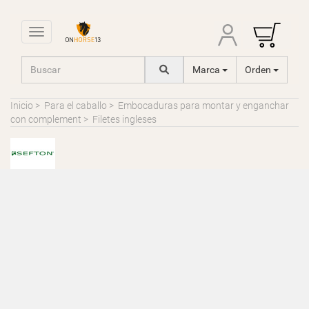
Toggle navigation
Marca
Orden
Inicio
>
Para el caballo
>
Embocaduras para montar y enganchar
con complement
>
Filetes ingleses